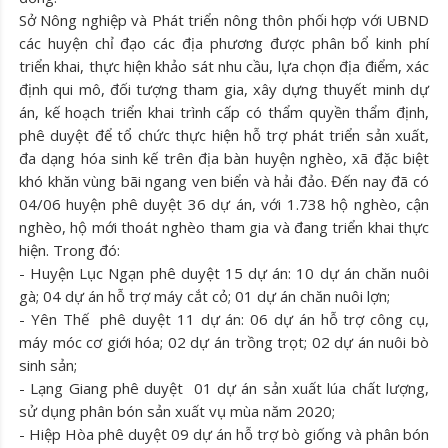
Sở Nông nghiệp và Phát triển nông thôn phối hợp với UBND
các huyện chỉ đạo các địa phương được phân bổ kinh phí
triển khai, thực hiện khảo sát nhu cầu, lựa chọn địa điểm, xác
định qui mô, đối tượng tham gia, xây dựng thuyết minh dự
án, kế hoạch triển khai trình cấp có thẩm quyền thẩm định,
phê duyệt để tổ chức thực hiện hỗ trợ phát triển sản xuất,
đa dạng hóa sinh kế trên địa bàn huyện nghèo, xã đặc biệt
khó khăn vùng bãi ngang ven biển và hải đảo. Đến nay đã có
04/06 huyện phê duyệt 36 dự án, với 1.738 hộ nghèo, cận
nghèo, hộ mới thoát nghèo tham gia và đang triển khai thực
hiện. Trong đó:
- Huyện Lục Ngạn phê duyệt 15 dự án: 10 dự án chăn nuôi
gà; 04 dự án hỗ trợ máy cắt cỏ; 01 dự án chăn nuôi lợn;
- Yên Thế phê duyệt 11 dự án: 06 dự án hỗ trợ công cụ,
máy móc cơ giới hóa; 02 dự án trồng trọt; 02 dự án nuôi bò
sinh sản;
- Lạng Giang phê duyệt 01 dự án sản xuất lúa chất lượng,
sử dụng phân bón sản xuất vụ mùa năm 2020;
- Hiệp Hòa phê duyệt 09 dự án hỗ trợ bò giống và phân bón