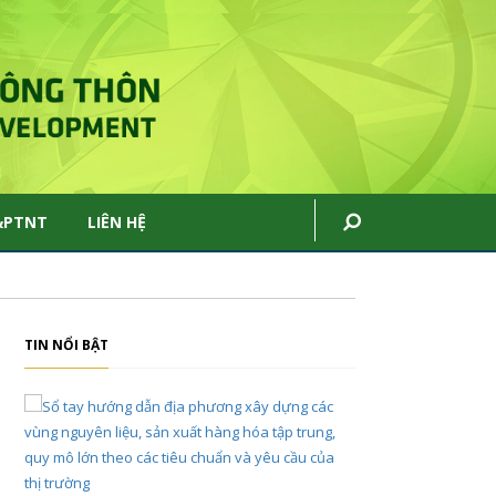
&PTNT
LIÊN HỆ
TIN NỔI BẬT